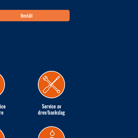
Beställ
ice
Service av
re
drev/backslag