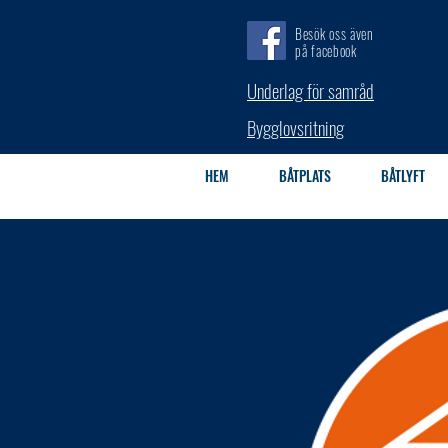
Besök oss även
på facebook
Underlag för samråd
Bygglovsritning
HEM
BÅTPLATS
BÅTLYFT