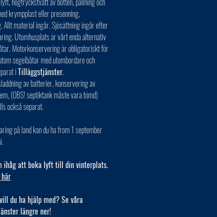
 lyft, högtryckstvätt av botten, pallning och
ed krympplast eller presenning,
. Allt material ingår. Sjösättning ingår efter
aring. Utomhusplats är vårt enda alternativ
åtar. Motorkonservering är obligatoriskt för
r utom segelbåtar med utombordare och
eparat i
Tilläggstjänster
.
laddning av batterier, konservering av
tem, (OBS! septiktank måste vara tömd)
lls också separat.
aring på land kan du ha from 1 september
i.
ihåg att boka lyft till din vinterplats.
 här
vill du ha hjälp med? Se våra
jänster längre ner!