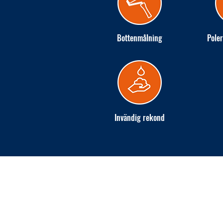
Bottenmålning
Poler
Invändig rekond
INGARÖ VARV AB