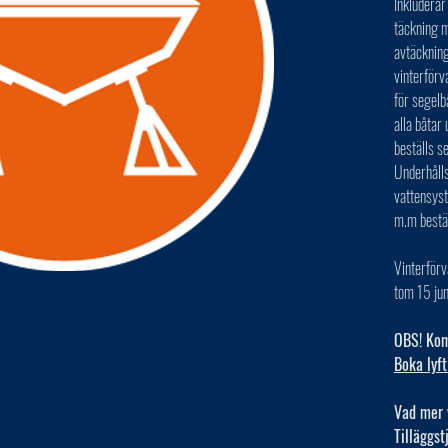
Inkluderar
täckning m
avtäckning
vinterförv
för segelb
alla båta
beställs s
Underhålls
vattensys
m.m bestä
Vinterförv
tom 15 jun
OBS! Kom 
Boka lyft
Vad mer 
Tilläggst