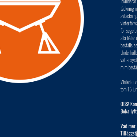
Inkluderar
täckning m
avtäckning
vinterförv
för segelb
alla båta
beställs s
Underhålls
vattensys
m.m bestä
Vinterförv
tom 15 jun
OBS! Kom 
Boka lyft
Vad mer 
Tilläggst