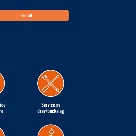
Beställ
ice
Service av
re
drev/backslag