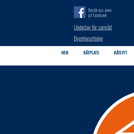
Besök oss även
på facebook
Underlag för samråd
Bygglovsritning
HEM
BÅTPLATS
BÅTLYFT