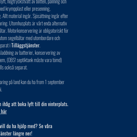
 lyft, högtryckstvätt av botten, pallning och
ed krympplast eller presenning,
. Allt material ingår. Sjösättning ingår efter
aring. Utomhusplats är vårt enda alternativ
åtar. Motorkonservering är obligatoriskt för
r utom segelbåtar med utombordare och
eparat i
Tilläggstjänster
.
laddning av batterier, konservering av
tem, (OBS! septiktank måste vara tömd)
lls också separat.
aring på land kan du ha from 1 september
i.
ihåg att boka lyft till din vinterplats.
 här
vill du ha hjälp med? Se våra
jänster längre ner!