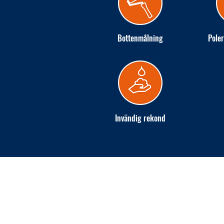
Bottenmålning
Poler
Invändig rekond
INGARÖ VARV AB