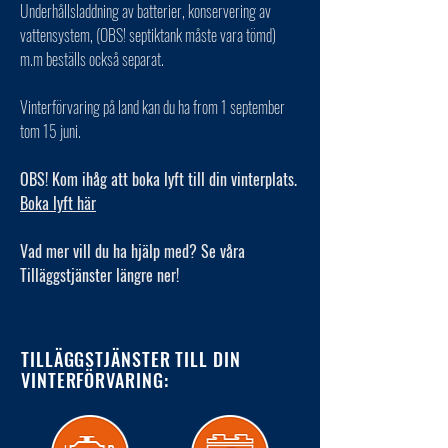
Underhållsladdning av batterier, konservering av
vattensystem, (OBS! septiktank måste vara tömd)
m.m beställs också separat.
Vinterförvaring på land kan du ha from 1 september
tom 15 juni.
OBS! Kom ihåg att boka lyft till din vinterplats.
Boka lyft här
Vad mer vill du ha hjälp med? Se våra
Tilläggstjänster längre ner!
TILLÄGGSTJÄNSTER TILL DIN
VINTERFÖRVARING: