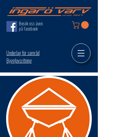
Besök oss även
på facebook
Underlag för samråd
Bygglovsritning