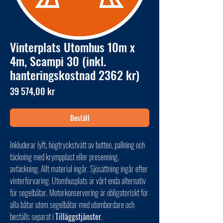
Vinterplats Utomhus 10m x
4m, Scampi 30 (inkl.
hanteringskostnad 2362 kr)
Pris
39 574,00 kr
Beställ
Inkluderar lyft, högtryckstvätt av botten, pallning och
täckning med krympplast eller presenning,
avtäckning. Allt material ingår. Sjösättning ingår efter
vinterförvaring. Utomhusplats är vårt enda alternativ
för segelbåtar. Motorkonservering är obligatoriskt för
alla båtar utom segelbåtar med utombordare och
beställs separat i
Tilläggstjänster
.