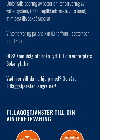
Underhållsladdning av batterier, konservering av
vattensystem, (OBS! septiktank måste vara tömd)
m.m beställs också separat.
Vinterförvaring på land kan du ha from 1 september
tom 15 juni.
OBS! Kom ihåg att boka lyft till din vinterplats.
Boka lyft här
Vad mer vill du ha hjälp med? Se våra
Tilläggstjänster längre ner!
TILLÄGGSTJÄNSTER TILL DIN
VINTERFÖRVARING: