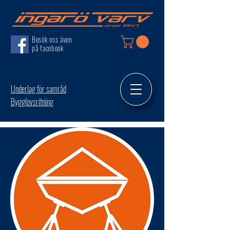
Besök oss även
på facebook
Underlag för samråd
Bygglovsritning