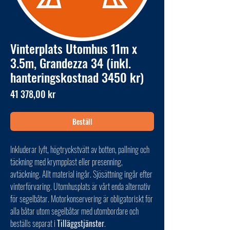
Vinterplats Utomhus 11m x
3.5m, Grandezza 34 (inkl.
hanteringskostnad 3450 kr)
Pris
41 378,00 kr
Beställ
Inkluderar lyft, högtryckstvätt av botten, pallning och
täckning med krympplast eller presenning,
avtäckning. Allt material ingår. Sjösättning ingår efter
vinterförvaring. Utomhusplats är vårt enda alternativ
för segelbåtar. Motorkonservering är obligatoriskt för
alla båtar utom segelbåtar med utombordare och
beställs separat i
Tilläggstjänster
.