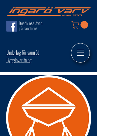
Besök oss även
på facebook
Underlag för samråd
Bygglovsritning