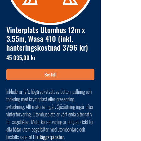
Vinterplats Utomhus 12m x
3.55m, Wasa 410 (inkl.
hanteringskostnad 3796 kr)
Pris
45 035,00 kr
Beställ
Inkluderar lyft, högtryckstvätt av botten, pallning och
täckning med krympplast eller presenning,
avtäckning. Allt material ingår. Sjösättning ingår efter
vinterförvaring. Utomhusplats är vårt enda alternativ
för segelbåtar. Motorkonservering är obligatoriskt för
alla båtar utom segelbåtar med utombordare och
beställs separat i
Tilläggstjänster
.