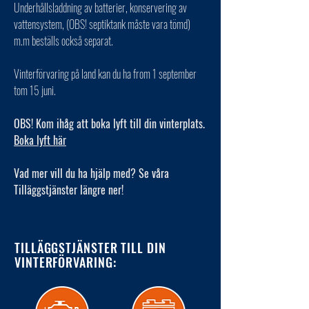
Underhållsladdning av batterier, konservering av
vattensystem, (OBS! septiktank måste vara tömd)
m.m beställs också separat.
Vinterförvaring på land kan du ha from 1 september
tom 15 juni.
OBS! Kom ihåg att boka lyft till din vinterplats.
Boka lyft här
Vad mer vill du ha hjälp med? Se våra
Tilläggstjänster längre ner!
TILLÄGGSTJÄNSTER TILL DIN
VINTERFÖRVARING: