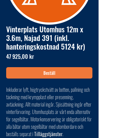
Vinterplats Utomhus 12m x
3.6m, Najad 391 (inkl.
hanteringskostnad 5124 kr)
Pris
47 925,00 kr
Beställ
Inkluderar lyft, högtryckstvätt av botten, pallning och
täckning med krympplast eller presenning,
avtäckning. Allt material ingår. Sjösättning ingår efter
vinterförvaring. Utomhusplats är vårt enda alternativ
för segelbåtar. Motorkonservering är obligatoriskt för
alla båtar utom segelbåtar med utombordare och
beställs separat i
Tilläggstjänster
.