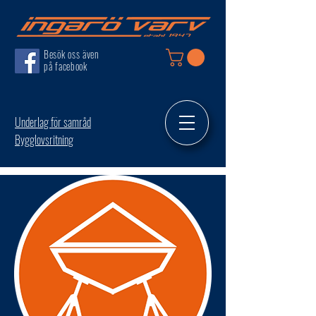
Besök oss även
på facebook
Underlag för samråd
Bygglovsritning