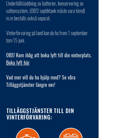
Underhållsladdning av batterier, konservering av
vattensystem, (OBS! septiktank måste vara tömd)
m.m beställs också separat.
Vinterförvaring på land kan du ha from 1 september
tom 15 juni.
OBS! Kom ihåg att boka lyft till din vinterplats.
Boka lyft här
Vad mer vill du ha hjälp med? Se våra
Tilläggstjänster längre ner!
TILLÄGGSTJÄNSTER TILL DIN
VINTERFÖRVARING: