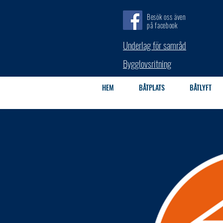
Besök oss även
på facebook
Underlag för samråd
Bygglovsritning
HEM
BÅTPLATS
BÅTLYFT