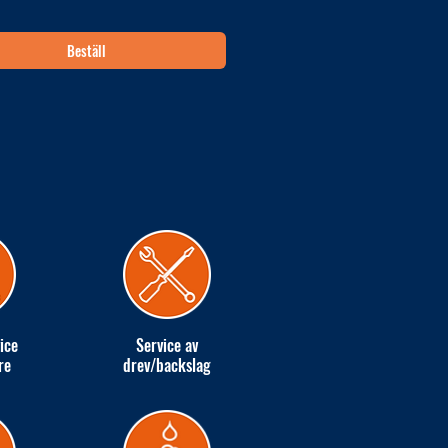
Beställ
ice
Service av
re
drev/backslag