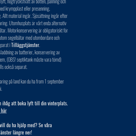
 lyft, högtryckstvätt av botten, pallning och
ed krympplast eller presenning,
. Allt material ingår. Sjösättning ingår efter
aring. Utomhusplats är vårt enda alternativ
åtar. Motorkonservering är obligatoriskt för
r utom segelbåtar med utombordare och
eparat i
Tilläggstjänster
.
laddning av batterier, konservering av
tem, (OBS! septiktank måste vara tömd)
lls också separat.
aring på land kan du ha from 1 september
i.
ihåg att boka lyft till din vinterplats.
 här
vill du ha hjälp med? Se våra
jänster längre ner!