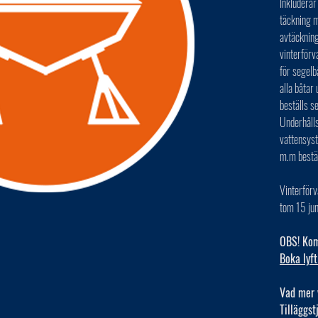
Inkluderar
täckning m
avtäckning
vinterförv
för segelb
alla båta
beställs s
Underhålls
vattensys
m.m bestä
Vinterförv
tom 15 jun
OBS! Kom 
Boka lyft
Vad mer 
Tilläggst