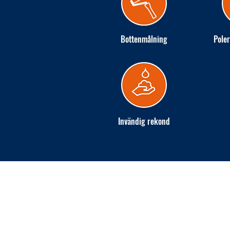
Bottenmålning
Poler
Invändig rekond
INGARÖ VARV AB