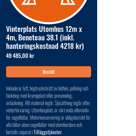
Vinterplats Utomhus 12m x
4m, Beneteau 38.1 (inkl.
hanteringskostnad 4218 kr)
Pris
49 485,00 kr
Beställ
Inkluderar lyft, högtryckstvätt av botten, pallning och
täckning med krympplast eller presenning,
avtäckning. Allt material ingår. Sjösättning ingår efter
vinterförvaring. Utomhusplats är vårt enda alternativ
för segelbåtar. Motorkonservering är obligatoriskt för
alla båtar utom segelbåtar med utombordare och
beställs separat i
Tilläggstjänster
.