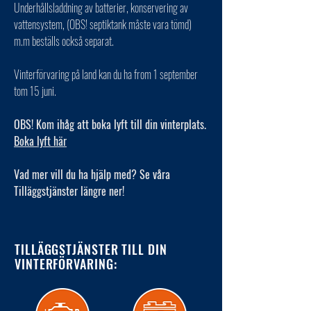
Underhållsladdning av batterier, konservering av
vattensystem, (OBS! septiktank måste vara tömd)
m.m beställs också separat.
Vinterförvaring på land kan du ha from 1 september
tom 15 juni.
OBS! Kom ihåg att boka lyft till din vinterplats.
Boka lyft här
Vad mer vill du ha hjälp med? Se våra
Tilläggstjänster längre ner!
TILLÄGGSTJÄNSTER TILL DIN
VINTERFÖRVARING: