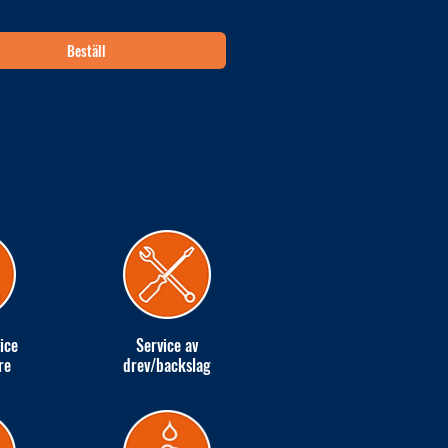
Beställ
ice
Service av
re
drev/backslag