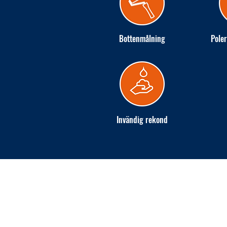
Bottenmålning
Poler
Invändig rekond
INGARÖ VARV AB