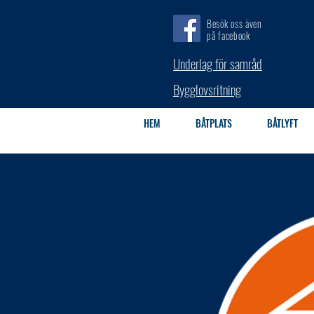
Besök oss även
på facebook
Underlag för samråd
Bygglovsritning
HEM
BÅTPLATS
BÅTLYFT