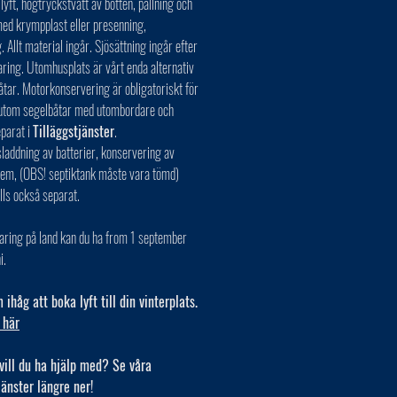
 lyft, högtryckstvätt av botten, pallning och
ed krympplast eller presenning,
. Allt material ingår. Sjösättning ingår efter
aring. Utomhusplats är vårt enda alternativ
åtar. Motorkonservering är obligatoriskt för
r utom segelbåtar med utombordare och
eparat i
Tilläggstjänster
.
laddning av batterier, konservering av
tem, (OBS! septiktank måste vara tömd)
lls också separat.
aring på land kan du ha from 1 september
i.
ihåg att boka lyft till din vinterplats.
 här
vill du ha hjälp med? Se våra
jänster längre ner!