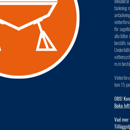
Inkluderar
täckning m
avtäckning
vinterförv
för segelb
alla båta
beställs s
Underhålls
vattensys
m.m bestä
Vinterförv
tom 15 jun
OBS! Kom 
Boka lyft
Vad mer 
Tilläggst