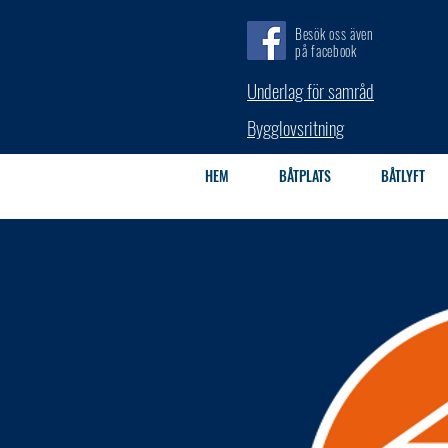
Besök oss även
på facebook
Underlag för samråd
Bygglovsritning
HEM
BÅTPLATS
BÅTLYFT