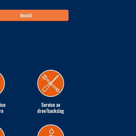
Beställ
ice
Service av
re
drev/backslag