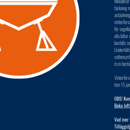
Inkluderar
täckning m
avtäckning
vinterförv
för segelb
alla båta
beställs s
Underhålls
vattensys
m.m bestä
Vinterförv
tom 15 jun
OBS! Kom 
Boka lyft
Vad mer 
Tilläggst