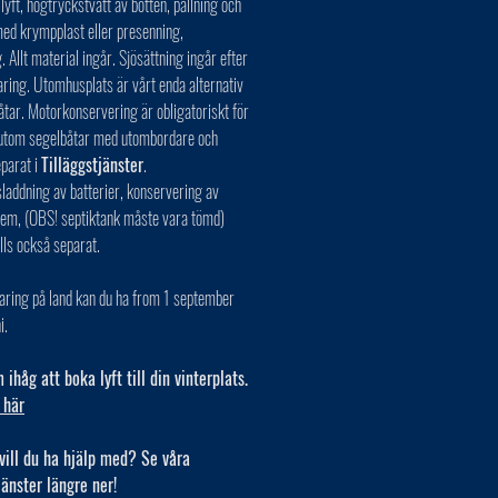
 lyft, högtryckstvätt av botten, pallning och
ed krympplast eller presenning,
. Allt material ingår. Sjösättning ingår efter
aring. Utomhusplats är vårt enda alternativ
åtar. Motorkonservering är obligatoriskt för
r utom segelbåtar med utombordare och
eparat i
Tilläggstjänster
.
laddning av batterier, konservering av
tem, (OBS! septiktank måste vara tömd)
lls också separat.
aring på land kan du ha from 1 september
i.
ihåg att boka lyft till din vinterplats.
 här
vill du ha hjälp med? Se våra
jänster längre ner!