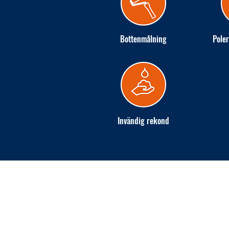
Bottenmålning
Poler
Invändig rekond
INGARÖ VARV AB