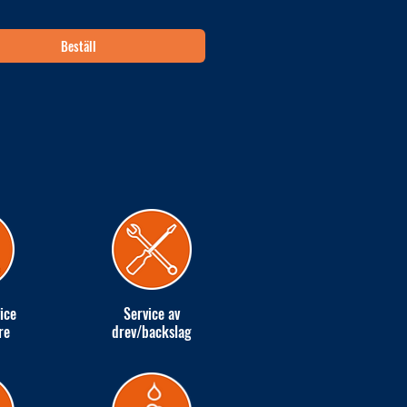
Beställ
ice
Service av
re
drev/backslag