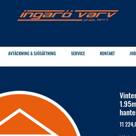
AVTÄCKNING & SJÖSÄTTNING
SERVICE
KONTAKT
JOB
Vinte
1.95m
hante
11 224,