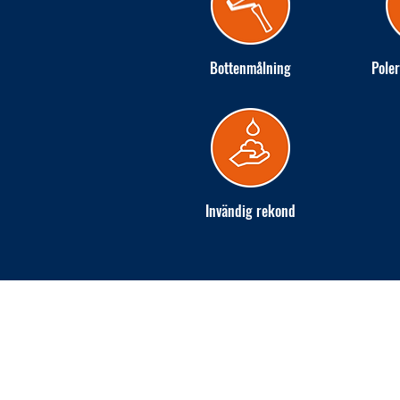
Bottenmålning
Poler
Invändig rekond
INGARÖ VARV AB