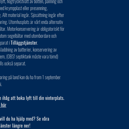
 lyft, högtryckstvätt av botten, pallning och
ed krympplast eller presenning,
. Allt material ingår. Sjösättning ingår efter
aring. Utomhusplats är vårt enda alternativ
åtar. Motorkonservering är obligatoriskt för
r utom segelbåtar med utombordare och
eparat i
Tilläggstjänster
.
laddning av batterier, konservering av
tem, (OBS! septiktank måste vara tömd)
lls också separat.
aring på land kan du ha from 1 september
i.
ihåg att boka lyft till din vinterplats.
 här
vill du ha hjälp med? Se våra
jänster längre ner!