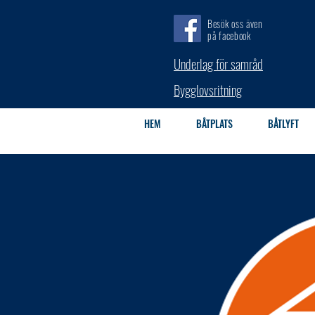
Besök oss även
på facebook
Underlag för samråd
Bygglovsritning
HEM
BÅTPLATS
BÅTLYFT