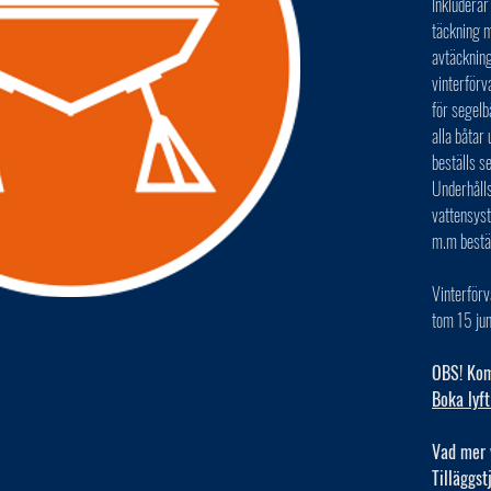
Inkluderar
täckning m
avtäckning
vinterförv
för segelb
alla båta
beställs s
Underhålls
vattensys
m.m bestä
Vinterförv
tom 15 jun
OBS! Kom 
Boka lyft
Vad mer 
Tilläggst