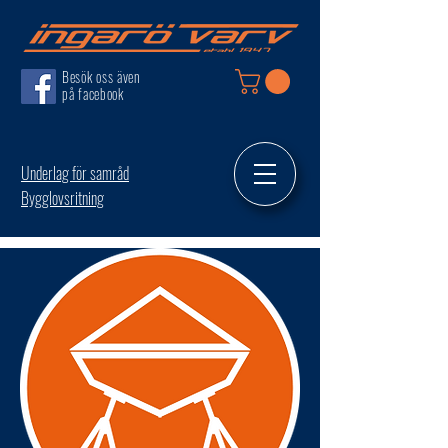
Besök oss även
på facebook
Underlag för samråd
Bygglovsritning