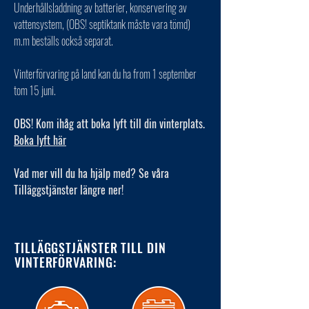
Underhållsladdning av batterier, konservering av
vattensystem, (OBS! septiktank måste vara tömd)
m.m beställs också separat.
Vinterförvaring på land kan du ha from 1 september
tom 15 juni.
OBS! Kom ihåg att boka lyft till din vinterplats.
Boka lyft här
Vad mer vill du ha hjälp med? Se våra
Tilläggstjänster längre ner!
TILLÄGGSTJÄNSTER TILL DIN
VINTERFÖRVARING: