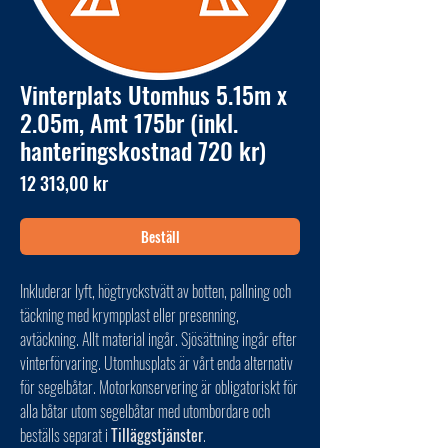
Vinterplats Utomhus 5.15m x
2.05m, Amt 175br (inkl.
hanteringskostnad 720 kr)
Pris
12 313,00 kr
Beställ
Inkluderar lyft, högtryckstvätt av botten, pallning och
täckning med krympplast eller presenning,
avtäckning. Allt material ingår. Sjösättning ingår efter
vinterförvaring. Utomhusplats är vårt enda alternativ
för segelbåtar. Motorkonservering är obligatoriskt för
alla båtar utom segelbåtar med utombordare och
beställs separat i
Tilläggstjänster
.