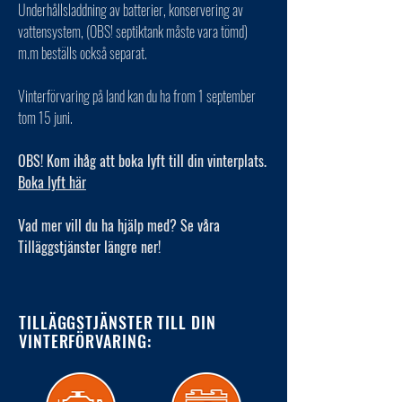
Underhållsladdning av batterier, konservering av
vattensystem, (OBS! septiktank måste vara tömd)
m.m beställs också separat.
Vinterförvaring på land kan du ha from 1 september
tom 15 juni.
OBS! Kom ihåg att boka lyft till din vinterplats.
Boka lyft här
Vad mer vill du ha hjälp med? Se våra
Tilläggstjänster längre ner!
TILLÄGGSTJÄNSTER TILL DIN
VINTERFÖRVARING: