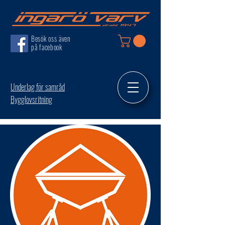
Besök oss även
på facebook
Underlag för samråd
Bygglovsritning