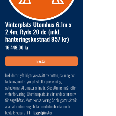
Vinterplats Utomhus 6.1m x
2.4m, Ryds 20 dc (inkl.
hanteringskostnad 957 kr)
Pris
16 449,00 kr
Beställ
Inkluderar lyft, högtryckstvätt av botten, pallning och
täckning med krympplast eller presenning,
avtäckning. Allt material ingår. Sjösättning ingår efter
vinterförvaring. Utomhusplats är vårt enda alternativ
för segelbåtar. Motorkonservering är obligatoriskt för
alla båtar utom segelbåtar med utombordare och
beställs separat i
Tilläggstjänster
.