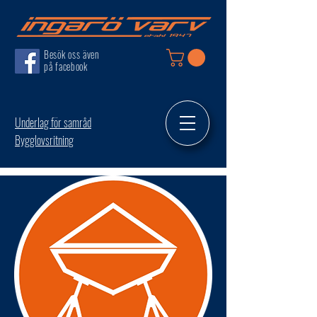
Besök oss även
på facebook
Underlag för samråd
Bygglovsritning