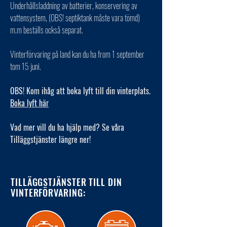
Underhållsladdning av batterier, konservering av
vattensystem, (OBS! septiktank måste vara tömd)
m.m beställs också separat.
Vinterförvaring på land kan du ha from 1 september
tom 15 juni.
OBS! Kom ihåg att boka lyft till din vinterplats.
Boka lyft här
Vad mer vill du ha hjälp med? Se våra
Tilläggstjänster längre ner!
TILLÄGGSTJÄNSTER TILL DIN
VINTERFÖRVARING: