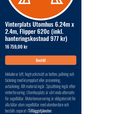
Vinterplats Utomhus 6.24m x
2.4m, Flipper 620c (inkl.
hanteringskostnad 977 kr)
Pris
16 759,00 kr
Beställ
Inkluderar lyft, högtryckstvätt av botten, pallning och
täckning med krympplast eller presenning,
avtäckning. Allt material ingår. Sjösättning ingår efter
vinterförvaring. Utomhusplats är vårt enda alternativ
för segelbåtar. Motorkonservering är obligatoriskt för
alla båtar utom segelbåtar med utombordare och
beställs separat i
Tilläggstjänster
.