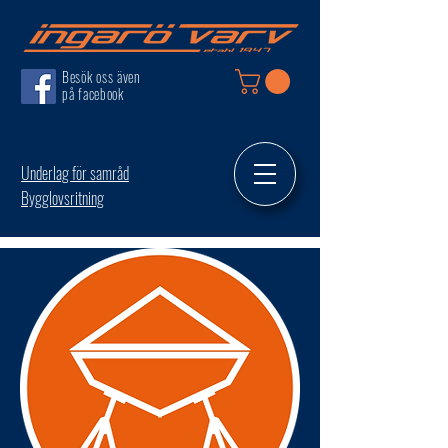
Besök oss även
på facebook
Underlag för samråd
Bygglovsritning