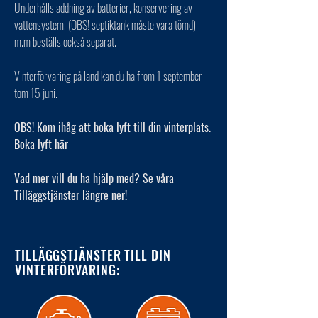
Underhållsladdning av batterier, konservering av
vattensystem, (OBS! septiktank måste vara tömd)
m.m beställs också separat.
Vinterförvaring på land kan du ha from 1 september
tom 15 juni.
OBS! Kom ihåg att boka lyft till din vinterplats.
Boka lyft här
Vad mer vill du ha hjälp med? Se våra
Tilläggstjänster längre ner!
TILLÄGGSTJÄNSTER TILL DIN
VINTERFÖRVARING: