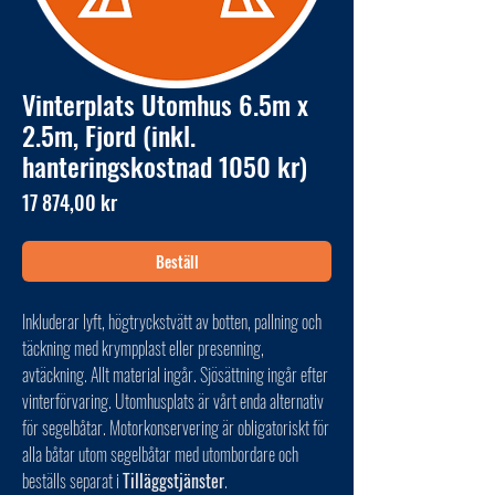
Vinterplats Utomhus 6.5m x
2.5m, Fjord (inkl.
hanteringskostnad 1050 kr)
Pris
17 874,00 kr
Beställ
Inkluderar lyft, högtryckstvätt av botten, pallning och
täckning med krympplast eller presenning,
avtäckning. Allt material ingår. Sjösättning ingår efter
vinterförvaring. Utomhusplats är vårt enda alternativ
för segelbåtar. Motorkonservering är obligatoriskt för
alla båtar utom segelbåtar med utombordare och
beställs separat i
Tilläggstjänster
.