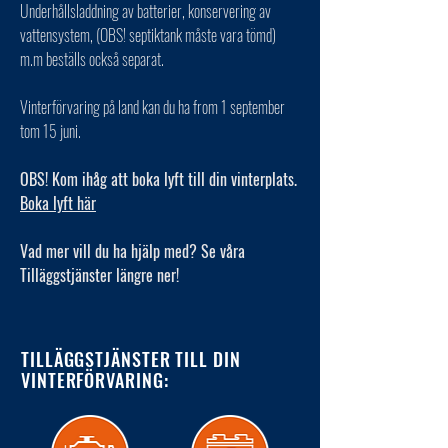
Underhållsladdning av batterier, konservering av
vattensystem, (OBS! septiktank måste vara tömd)
m.m beställs också separat.
Vinterförvaring på land kan du ha from 1 september
tom 15 juni.
OBS! Kom ihåg att boka lyft till din vinterplats.
Boka lyft här
Vad mer vill du ha hjälp med? Se våra
Tilläggstjänster längre ner!
TILLÄGGSTJÄNSTER TILL DIN
VINTERFÖRVARING: