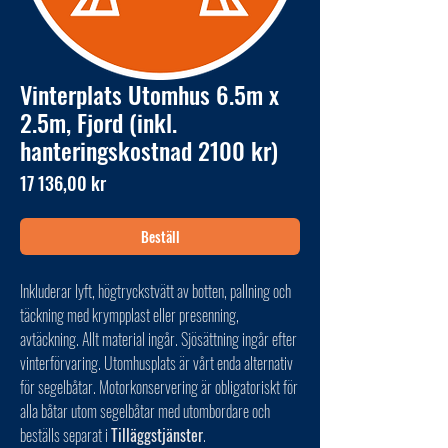
Vinterplats Utomhus 6.5m x
2.5m, Fjord (inkl.
hanteringskostnad 2100 kr)
Pris
17 136,00 kr
Beställ
Inkluderar lyft, högtryckstvätt av botten, pallning och
täckning med krympplast eller presenning,
avtäckning. Allt material ingår. Sjösättning ingår efter
vinterförvaring. Utomhusplats är vårt enda alternativ
för segelbåtar. Motorkonservering är obligatoriskt för
alla båtar utom segelbåtar med utombordare och
beställs separat i
Tilläggstjänster
.