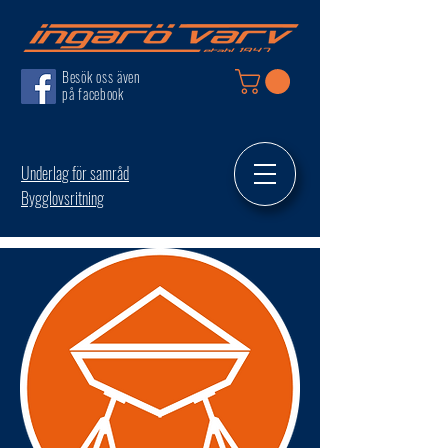
Besök oss även
på facebook
Underlag för samråd
Bygglovsritning