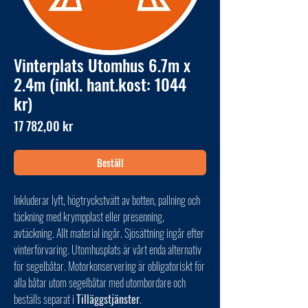
Vinterplats Utomhus 6.7m x
2.4m (inkl. hant.kost: 1044
kr)
Pris
17 782,00 kr
Beställ
Inkluderar lyft, högtryckstvätt av botten, pallning och
täckning med krympplast eller presenning,
avtäckning. Allt material ingår. Sjösättning ingår efter
vinterförvaring. Utomhusplats är vårt enda alternativ
för segelbåtar. Motorkonservering är obligatoriskt för
alla båtar utom segelbåtar med utombordare och
beställs separat i
Tilläggstjänster
.