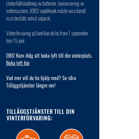
Underhållsladdning av batterier, konservering av
vattensystem, (OBS! septiktank måste vara tömd)
m.m beställs också separat.
Vinterförvaring på land kan du ha from 1 september
tom 15 juni.
OBS! Kom ihåg att boka lyft till din vinterplats.
Boka lyft här
Vad mer vill du ha hjälp med? Se våra
Tilläggstjänster längre ner!
TILLÄGGSTJÄNSTER TILL DIN
VINTERFÖRVARING: