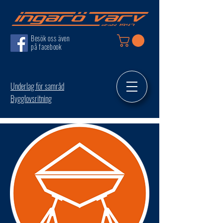
Besök oss även
på facebook
Underlag för samråd
Bygglovsritning