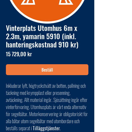
Vinterplats Utomhus 6m x
2.3m, yamarin 5910 (inkl.
hanteringskostnad 910 kr)
Pris
15 729,00 kr
Beställ
Inkluderar lyft, högtryckstvätt av botten, pallning och
täckning med krympplast eller presenning,
avtäckning. Allt material ingår. Sjösättning ingår efter
vinterförvaring. Utomhusplats är vårt enda alternativ
för segelbåtar. Motorkonservering är obligatoriskt för
alla båtar utom segelbåtar med utombordare och
beställs separat i
Tilläggstjänster
.