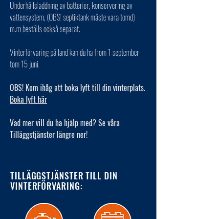
Underhållsladdning av batterier, konservering av
vattensystem, (OBS! septiktank måste vara tömd)
m.m beställs också separat.
Vinterförvaring på land kan du ha from 1 september
tom 15 juni.
OBS! Kom ihåg att boka lyft till din vinterplats.
Boka lyft här
Vad mer vill du ha hjälp med? Se våra
Tilläggstjänster längre ner!
TILLÄGGSTJÄNSTER TILL DIN
VINTERFÖRVARING: