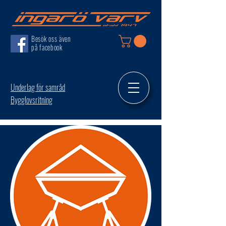
Besök oss även
på facebook
Underlag för samråd
Bygglovsritning