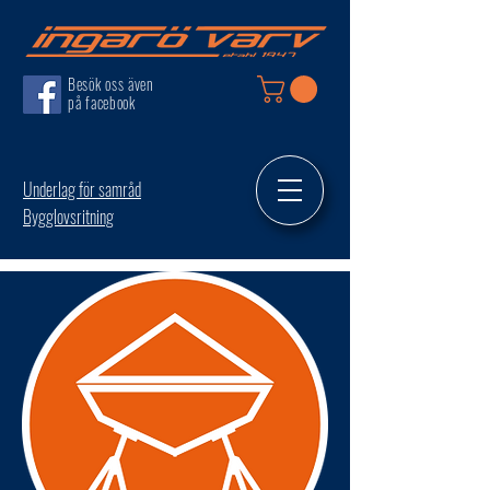
Besök oss även
på facebook
Underlag för samråd
Bygglovsritning