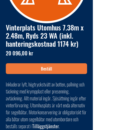
Vinterplats Utomhus 7.38m x
2.48m, Ryds 23 WA (inkl.
hanteringskostnad 1174 kr)
Pris
20 096,00 kr
Beställ
Inkluderar lyft, högtryckstvätt av botten, pallning och
täckning med krympplast eller presenning,
avtäckning. Allt material ingår. Sjösättning ingår efter
vinterförvaring. Utomhusplats är vårt enda alternativ
för segelbåtar. Motorkonservering är obligatoriskt för
alla båtar utom segelbåtar med utombordare och
beställs separat i
Tilläggstjänster
.