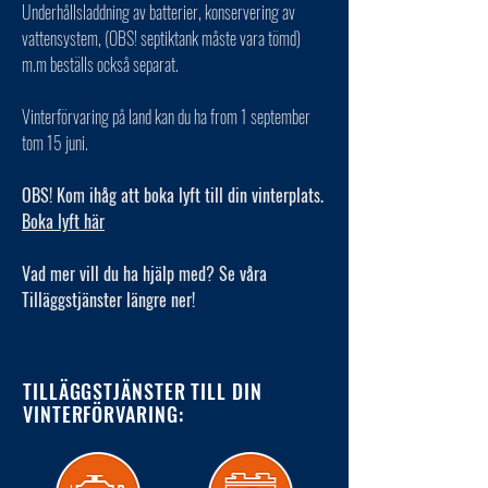
Underhållsladdning av batterier, konservering av
vattensystem, (OBS! septiktank måste vara tömd)
m.m beställs också separat.
Vinterförvaring på land kan du ha from 1 september
tom 15 juni.
OBS! Kom ihåg att boka lyft till din vinterplats.
Boka lyft här
Vad mer vill du ha hjälp med? Se våra
Tilläggstjänster längre ner!
TILLÄGGSTJÄNSTER TILL DIN
VINTERFÖRVARING: