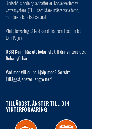
Underhållsladdning av batterier, konservering av
vattensystem, (OBS! septiktank måste vara tömd)
m.m beställs också separat.
Vinterförvaring på land kan du ha from 1 september
tom 15 juni.
OBS! Kom ihåg att boka lyft till din vinterplats.
Boka lyft här
Vad mer vill du ha hjälp med? Se våra
Tilläggstjänster längre ner!
TILLÄGGSTJÄNSTER TILL DIN
VINTERFÖRVARING: