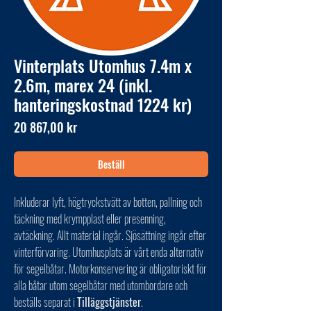
Vinterplats Utomhus 7.4m x
2.6m, marex 24 (inkl.
hanteringskostnad 1224 kr)
Pris
20 867,00 kr
Beställ
Inkluderar lyft, högtryckstvätt av botten, pallning och
täckning med krympplast eller presenning,
avtäckning. Allt material ingår. Sjösättning ingår efter
vinterförvaring. Utomhusplats är vårt enda alternativ
för segelbåtar. Motorkonservering är obligatoriskt för
alla båtar utom segelbåtar med utombordare och
beställs separat i
Tilläggstjänster
.