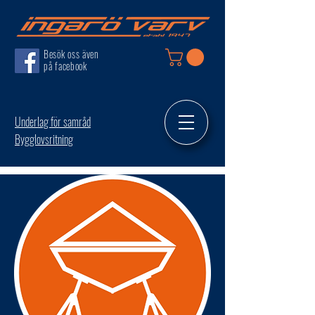
Besök oss även
på facebook
Underlag för samråd
Bygglovsritning