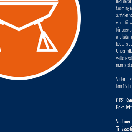
Inkluderar
täckning m
avtäckning
vinterförv
för segelb
alla båta
beställs s
Underhålls
vattensys
m.m bestä
Vinterförv
tom 15 jun
OBS! Kom 
Boka lyft
Vad mer 
Tilläggst