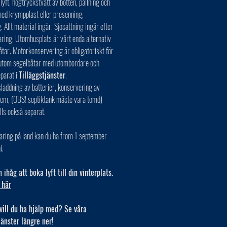
 lyft, högtryckstvätt av botten, pallning och
ed krympplast eller presenning,
. Allt material ingår. Sjösättning ingår efter
aring. Utomhusplats är vårt enda alternativ
åtar. Motorkonservering är obligatoriskt för
r utom segelbåtar med utombordare och
eparat i
Tilläggstjänster
.
laddning av batterier, konservering av
tem, (OBS! septiktank måste vara tömd)
lls också separat.
aring på land kan du ha from 1 september
i.
ihåg att boka lyft till din vinterplats.
 här
vill du ha hjälp med? Se våra
jänster längre ner!