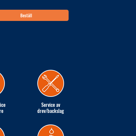
Beställ
ice
Service av
re
drev/backslag