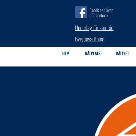
Besök oss även
på facebook
Underlag för samråd
Bygglovsritning
HEM
BÅTPLATS
BÅTLYFT