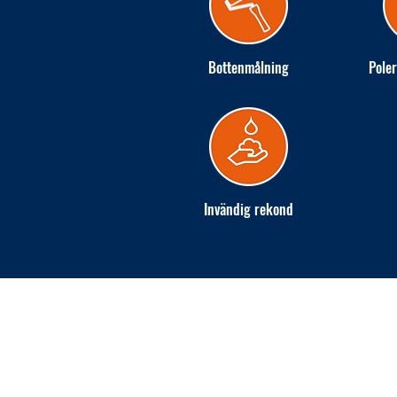
Bottenmålning
Poler
Invändig rekond
INGARÖ VARV AB