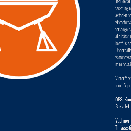
Inkluderar
täckning m
avtäckning
vinterförv
för segelb
alla båta
beställs s
Underhålls
vattensys
m.m bestä
Vinterförv
tom 15 jun
OBS! Kom 
Boka lyft
Vad mer 
Tilläggst