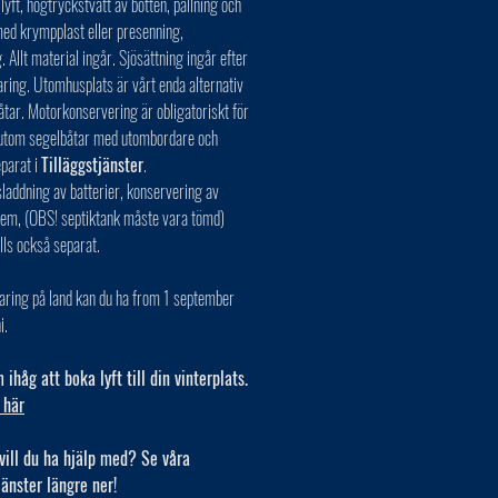
 lyft, högtryckstvätt av botten, pallning och
ed krympplast eller presenning,
. Allt material ingår. Sjösättning ingår efter
aring. Utomhusplats är vårt enda alternativ
åtar. Motorkonservering är obligatoriskt för
r utom segelbåtar med utombordare och
eparat i
Tilläggstjänster
.
laddning av batterier, konservering av
tem, (OBS! septiktank måste vara tömd)
lls också separat.
aring på land kan du ha from 1 september
i.
ihåg att boka lyft till din vinterplats.
 här
vill du ha hjälp med? Se våra
jänster längre ner!