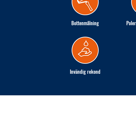
Bottenmålning
Poler
Invändig rekond
INGARÖ VARV AB