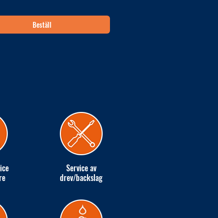
Beställ
ice
Service av
re
drev/backslag