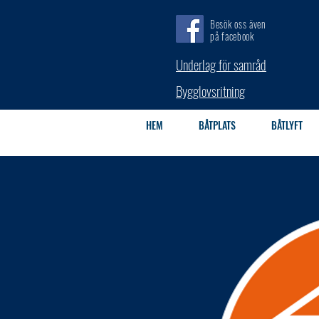
Besök oss även
på facebook
Underlag för samråd
Bygglovsritning
HEM
BÅTPLATS
BÅTLYFT