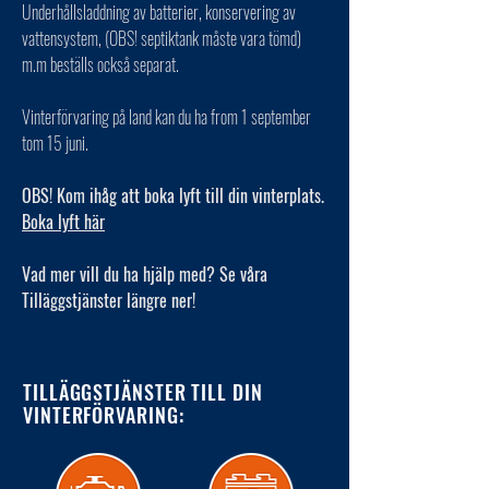
Underhållsladdning av batterier, konservering av
vattensystem, (OBS! septiktank måste vara tömd)
m.m beställs också separat.
Vinterförvaring på land kan du ha from 1 september
tom 15 juni.
OBS! Kom ihåg att boka lyft till din vinterplats.
Boka lyft här
Vad mer vill du ha hjälp med? Se våra
Tilläggstjänster längre ner!
TILLÄGGSTJÄNSTER TILL DIN
VINTERFÖRVARING: