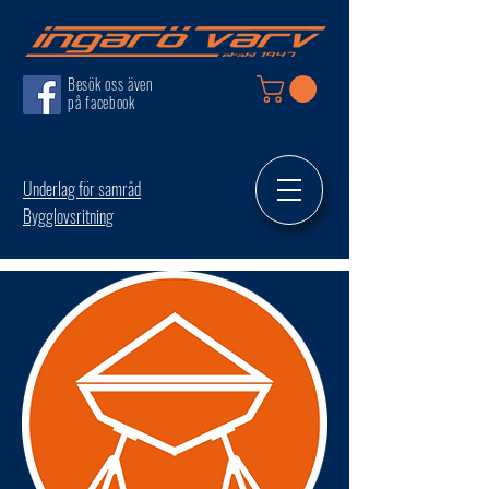
Besök oss även
på facebook
Underlag för samråd
Bygglovsritning