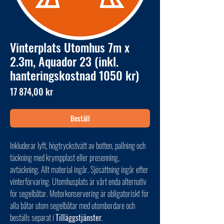
Vinterplats Utomhus 7m x
2.3m, Aquador 23 (inkl.
hanteringskostnad 1050 kr)
Pris
17 874,00 kr
Beställ
Inkluderar lyft, högtryckstvätt av botten, pallning och
täckning med krympplast eller presenning,
avtäckning. Allt material ingår. Sjösättning ingår efter
vinterförvaring. Utomhusplats är vårt enda alternativ
för segelbåtar. Motorkonservering är obligatoriskt för
alla båtar utom segelbåtar med utombordare och
beställs separat i
Tilläggstjänster
.