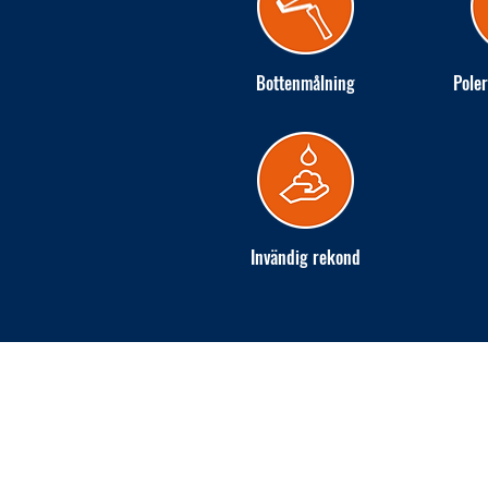
Bottenmålning
Poler
Invändig rekond
INGARÖ VARV AB