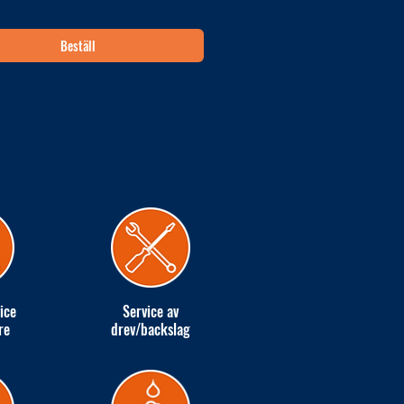
Beställ
ice
Service av
re
drev/backslag