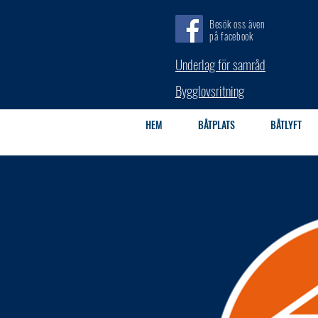
Besök oss även
på facebook
Underlag för samråd
Bygglovsritning
HEM
BÅTPLATS
BÅTLYFT