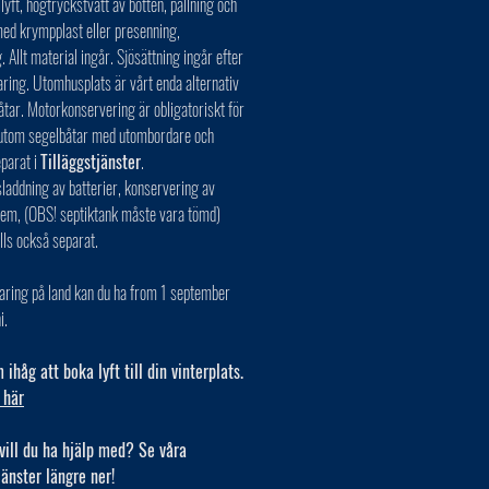
 lyft, högtryckstvätt av botten, pallning och
ed krympplast eller presenning,
. Allt material ingår. Sjösättning ingår efter
aring. Utomhusplats är vårt enda alternativ
åtar. Motorkonservering är obligatoriskt för
r utom segelbåtar med utombordare och
eparat i
Tilläggstjänster
.
laddning av batterier, konservering av
tem, (OBS! septiktank måste vara tömd)
lls också separat.
aring på land kan du ha from 1 september
i.
ihåg att boka lyft till din vinterplats.
 här
vill du ha hjälp med? Se våra
jänster längre ner!