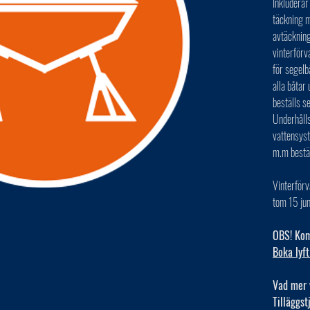
Inkluderar
täckning m
avtäckning
vinterförv
för segelb
alla båta
beställs s
Underhålls
vattensys
m.m bestä
Vinterförv
tom 15 jun
OBS! Kom 
Boka lyft
Vad mer 
Tilläggst