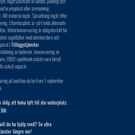
 lyft, högtryckstvätt av botten, pallning och
ed krympplast eller presenning,
. Allt material ingår. Sjösättning ingår efter
aring. Utomhusplats är vårt enda alternativ
åtar. Motorkonservering är obligatoriskt för
r utom segelbåtar med utombordare och
eparat i
Tilläggstjänster
.
laddning av batterier, konservering av
tem, (OBS! septiktank måste vara tömd)
lls också separat.
aring på land kan du ha from 1 september
i.
ihåg att boka lyft till din vinterplats.
 här
vill du ha hjälp med? Se våra
jänster längre ner!