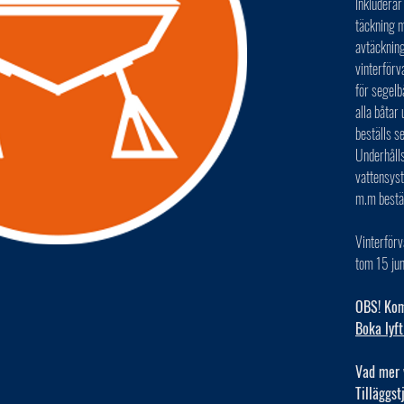
Inkluderar
täckning m
avtäckning
vinterförv
för segelb
alla båta
beställs s
Underhålls
vattensys
m.m bestä
Vinterförv
tom 15 jun
OBS! Kom 
Boka lyft
Vad mer 
Tilläggst