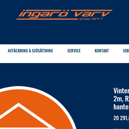
AVTÄCKNING & SJÖSÄTTNING
SERVICE
KONTAKT
JOB
Vinte
2m, R
hante
20 291,