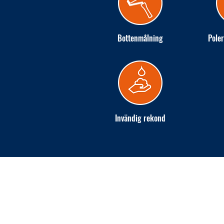
Bottenmålning
Poler
Invändig rekond
INGARÖ VARV AB