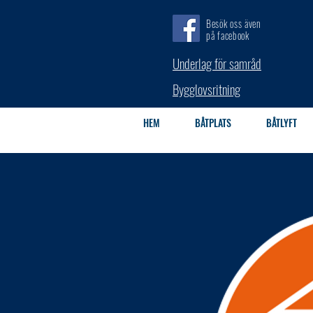
Besök oss även
på facebook
Underlag för samråd
Bygglovsritning
HEM
BÅTPLATS
BÅTLYFT