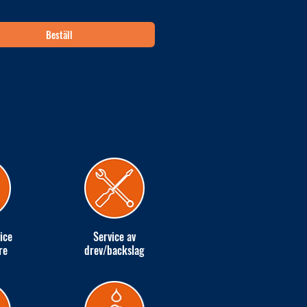
Beställ
ice
Service av
re
drev/backslag