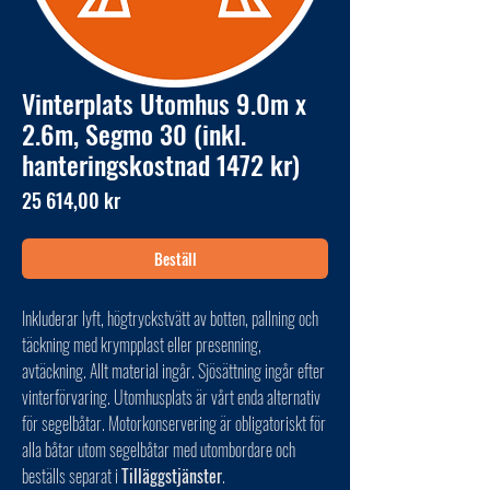
Vinterplats Utomhus 9.0m x
2.6m, Segmo 30 (inkl.
hanteringskostnad 1472 kr)
Pris
25 614,00 kr
Beställ
Inkluderar lyft, högtryckstvätt av botten, pallning och
täckning med krympplast eller presenning,
avtäckning. Allt material ingår. Sjösättning ingår efter
vinterförvaring. Utomhusplats är vårt enda alternativ
för segelbåtar. Motorkonservering är obligatoriskt för
alla båtar utom segelbåtar med utombordare och
beställs separat i
Tilläggstjänster
.