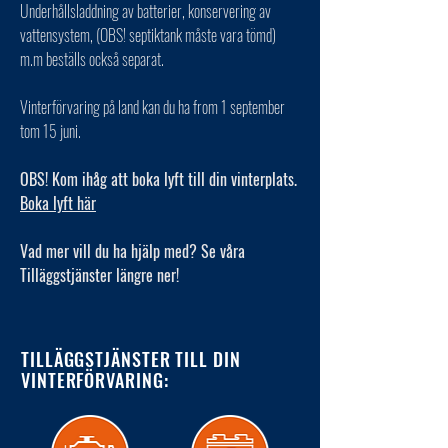
Underhållsladdning av batterier, konservering av
vattensystem, (OBS! septiktank måste vara tömd)
m.m beställs också separat.
Vinterförvaring på land kan du ha from 1 september
tom 15 juni.
OBS! Kom ihåg att boka lyft till din vinterplats.
Boka lyft här
Vad mer vill du ha hjälp med? Se våra
Tilläggstjänster längre ner!
TILLÄGGSTJÄNSTER TILL DIN
VINTERFÖRVARING: