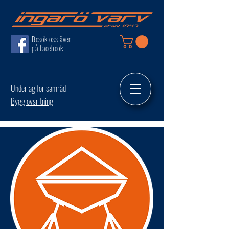
Besök oss även
på facebook
Underlag för samråd
Bygglovsritning