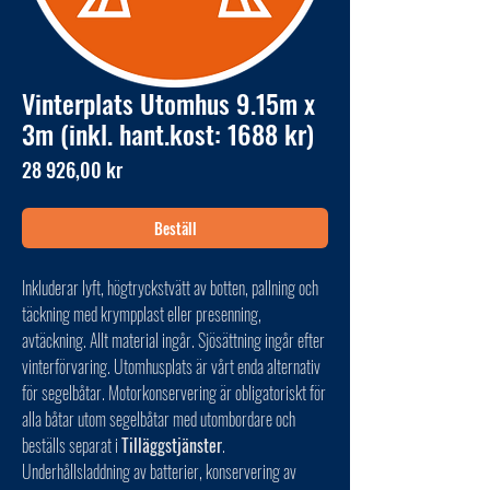
Vinterplats Utomhus 9.15m x
3m (inkl. hant.kost: 1688 kr)
Pris
28 926,00 kr
Beställ
Inkluderar lyft, högtryckstvätt av botten, pallning och
täckning med krympplast eller presenning,
avtäckning. Allt material ingår. Sjösättning ingår efter
vinterförvaring. Utomhusplats är vårt enda alternativ
för segelbåtar. Motorkonservering är obligatoriskt för
alla båtar utom segelbåtar med utombordare och
beställs separat i
Tilläggstjänster
.
Underhållsladdning av batterier, konservering av