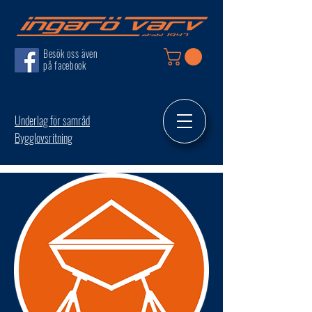
Besök oss även
på facebook
Underlag för samråd
Bygglovsritning