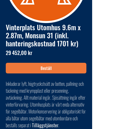
Vinterplats Utomhus 9.6m x
2.87m, Monsun 31 (inkl.
hanteringskostnad 1701 kr)
Pris
29 452,00 kr
Beställ
Inkluderar lyft, högtryckstvätt av botten, pallning och
täckning med krympplast eller presenning,
avtäckning. Allt material ingår. Sjösättning ingår efter
vinterförvaring. Utomhusplats är vårt enda alternativ
för segelbåtar. Motorkonservering är obligatoriskt för
alla båtar utom segelbåtar med utombordare och
beställs separat i
Tilläggstjänster
.