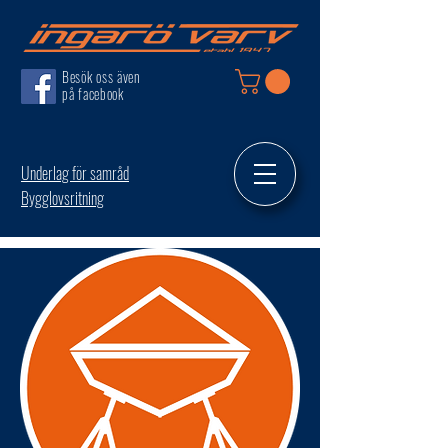
Besök oss även
på facebook
Underlag för samråd
Bygglovsritning