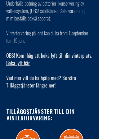
Underhållsladdning av batterier, konservering av
vattensystem, (OBS! septiktank måste vara tömd)
m.m beställs också separat.
Vinterförvaring på land kan du ha from 1 september
tom 15 juni.
OBS! Kom ihåg att boka lyft till din vinterplats.
Boka lyft här
Vad mer vill du ha hjälp med? Se våra
Tilläggstjänster längre ner!
TILLÄGGSTJÄNSTER TILL DIN
VINTERFÖRVARING: