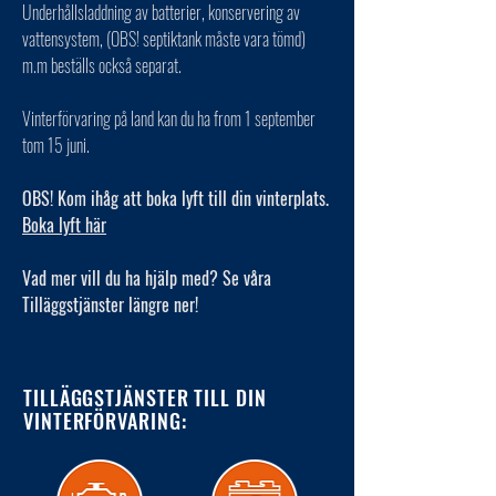
Underhållsladdning av batterier, konservering av
vattensystem, (OBS! septiktank måste vara tömd)
m.m beställs också separat.
Vinterförvaring på land kan du ha from 1 september
tom 15 juni.
OBS! Kom ihåg att boka lyft till din vinterplats.
Boka lyft här
Vad mer vill du ha hjälp med? Se våra
Tilläggstjänster längre ner!
TILLÄGGSTJÄNSTER TILL DIN
VINTERFÖRVARING: