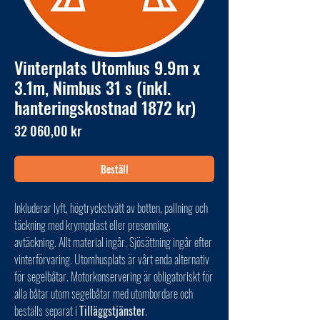
Vinterplats Utomhus 9.9m x
3.1m, Nimbus 31 s (inkl.
hanteringskostnad 1872 kr)
Pris
32 060,00 kr
Beställ
Inkluderar lyft, högtryckstvätt av botten, pallning och
täckning med krympplast eller presenning,
avtäckning. Allt material ingår. Sjösättning ingår efter
vinterförvaring. Utomhusplats är vårt enda alternativ
för segelbåtar. Motorkonservering är obligatoriskt för
alla båtar utom segelbåtar med utombordare och
beställs separat i
Tilläggstjänster
.