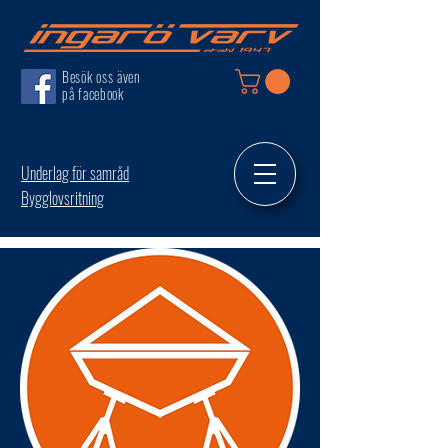
Besök oss även
på facebook
Underlag för samråd
Bygglovsritning