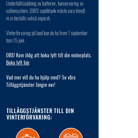
Underhållsladdning av batterier, konservering av
vattensystem, (OBS! septiktank måste vara tömd)
m.m beställs också separat.
Vinterförvaring på land kan du ha from 1 september
tom 15 juni.
OBS! Kom ihåg att boka lyft till din vinterplats.
Boka lyft här
Vad mer vill du ha hjälp med? Se våra
Tilläggstjänster längre ner!
TILLÄGGSTJÄNSTER TILL DIN
VINTERFÖRVARING: