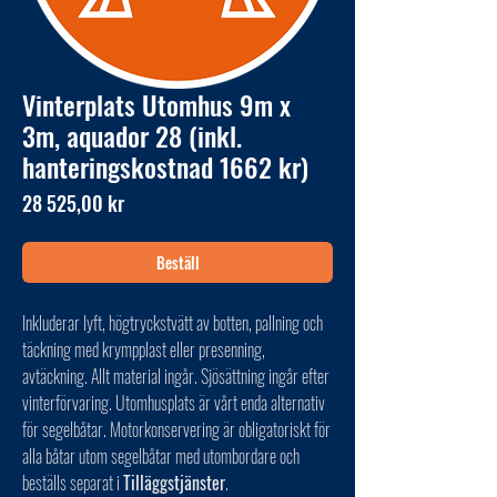
Vinterplats Utomhus 9m x
3m, aquador 28 (inkl.
hanteringskostnad 1662 kr)
Pris
28 525,00 kr
Beställ
Inkluderar lyft, högtryckstvätt av botten, pallning och
täckning med krympplast eller presenning,
avtäckning. Allt material ingår. Sjösättning ingår efter
vinterförvaring. Utomhusplats är vårt enda alternativ
för segelbåtar. Motorkonservering är obligatoriskt för
alla båtar utom segelbåtar med utombordare och
beställs separat i
Tilläggstjänster
.