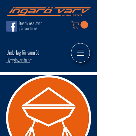
Besök oss även
på facebook
Underlag för samråd
Bygglovsritning