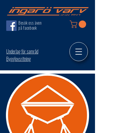
Besök oss även
på facebook
Underlag för samråd
Bygglovsritning