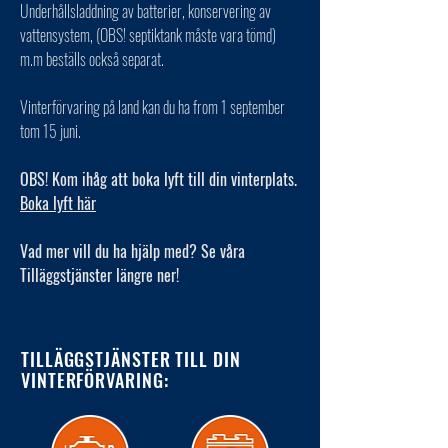
Underhållsladdning av batterier, konservering av
vattensystem, (OBS! septiktank måste vara tömd)
m.m beställs också separat.
Vinterförvaring på land kan du ha from 1 september
tom 15 juni.
OBS! Kom ihåg att boka lyft till din vinterplats.
Boka lyft här
Vad mer vill du ha hjälp med? Se våra
Tilläggstjänster längre ner!
TILLÄGGSTJÄNSTER TILL DIN
VINTERFÖRVARING: