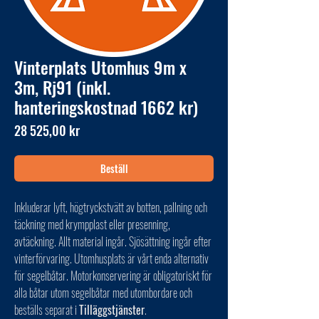
Vinterplats Utomhus 9m x
3m, Rj91 (inkl.
hanteringskostnad 1662 kr)
Pris
28 525,00 kr
Beställ
Inkluderar lyft, högtryckstvätt av botten, pallning och
täckning med krympplast eller presenning,
avtäckning. Allt material ingår. Sjösättning ingår efter
vinterförvaring. Utomhusplats är vårt enda alternativ
för segelbåtar. Motorkonservering är obligatoriskt för
alla båtar utom segelbåtar med utombordare och
beställs separat i
Tilläggstjänster
.